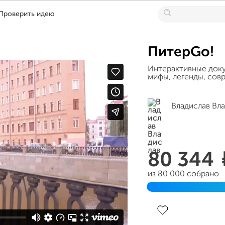
Проверить идею
ПитерGo!
Интерактивные доку
мифы, легенды, сов
Владислав Вл
80 344
из 80 000 собрано
Завершен 14 сентяб