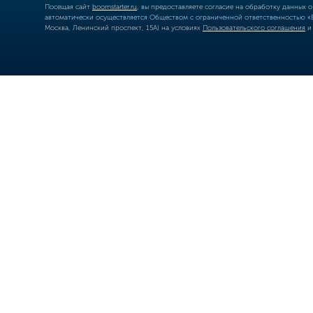
Посещая сайт
boomstarter.ru
, вы предоставляете согласие на обработку данных 
автоматически осуществляется Обществом с ограниченной ответственностью «Б
Москва, Ленинский проспект, 15А) на условиях
Пользовательского соглашения