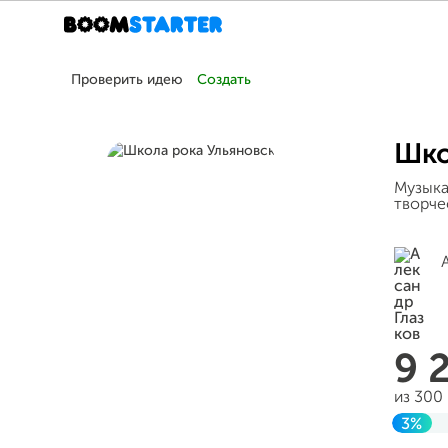
Проверить идею
Создать
Шко
Музыка
творче
9 
из 300
3%
Завер