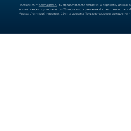
Посещая сайт
boomstarter.ru
, вы предоставляете согласие на обработку данных 
автоматически осуществляется Обществом с ограниченной ответственностью «Б
Москва, Ленинский проспект, 15А) на условиях
Пользовательского соглашения