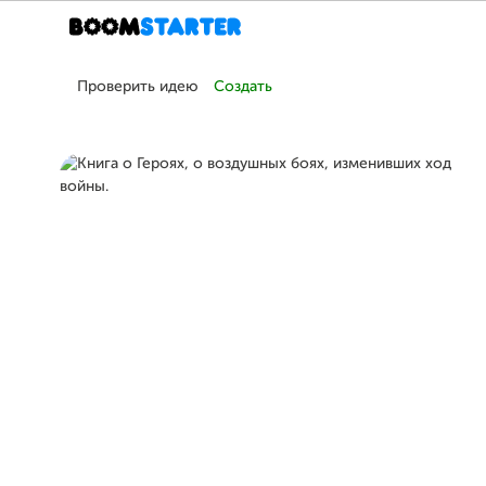
Проверить идею
Создать