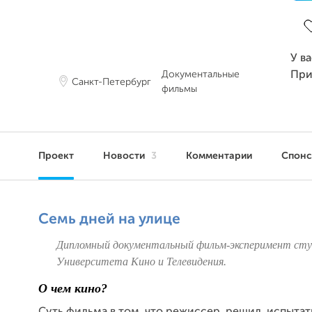
З
У в
Документальные
При
Санкт-Петербург
фильмы
Проект
Новости
3
Комментарии
Спон
Семь дней на улице
Дипломный документальный фильм-эксперимент ст
Университета Кино и Телевидения.
О чем кино?
Суть фильма в том, что режиссер решил испытать