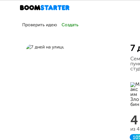
Проверить идею
Создать
7 
Сем
пун
сту
4
из 
10