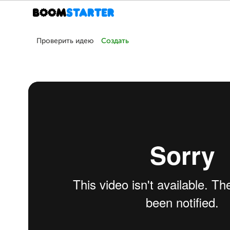
Проверить идею
Создать