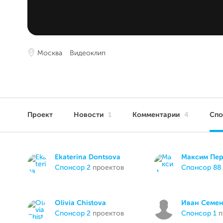
Москва
Видеоклип
Проект
Новости
1
Комментарии
4
Сп
Ekaterina Dontsova
Максим Пер
спонсор 2
проектов
спонсор 88
Olivia Chistova
Иван Семе
спонсор 2
проектов
спонсор 1
п