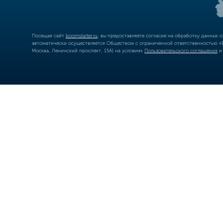
Посещая сайт
boomstarter.ru
, вы предоставляете согласие на обработку данных 
автоматически осуществляется Обществом с ограниченной ответственностью «Б
Москва, Ленинский проспект, 15А) на условиях
Пользовательского соглашения