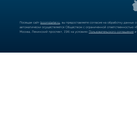
Посещая сайт
boomstarter.ru
, вы предоставляете согласие на обработку данных 
автоматически осуществляется Обществом с ограниченной ответственностью «Б
Москва, Ленинский проспект, 15А) на условиях
Пользовательского соглашения