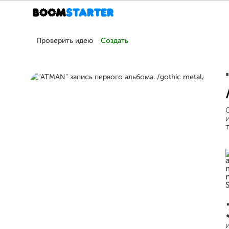
Проверить идею
Создать