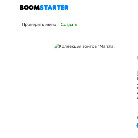
Проверить идею
Создать