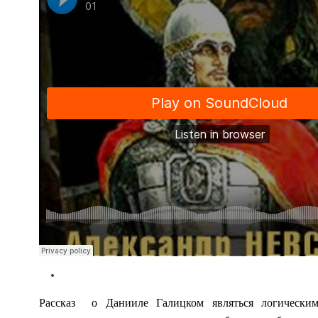
Рассказ
о Данииле Галицком являться логически