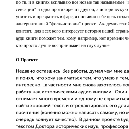
по тв, и в книгах всплываю все новые так называемые 
сенсации" и одна противоречит другой, а историческую
унизить и превратить в фарс, я поставил себе цель созда
альтернативный "фолк-истории" проект.
Академический
контент,
для всех кого интересует история нашей стран
ауди книги поможет тем, кому, например, нет времени чи
кто просто лучше воспринимает на слух лучше.
О Проекте
Недавно оставшись
без работы, думал чем мне да
и понял,
что хочу заниматься тем, что умею и тем,
интересно….в частности мне снова захотелось по
работу над историческими аудио книгами.
Один 
отнимает много времени и одному не справиться
найти хороший текст, и отредактировать его для 
прочтения (конечно можно написать самому, но 
очередь волнует качество).
В данном проекте буд
текстом Доктора исторических наук, профессора