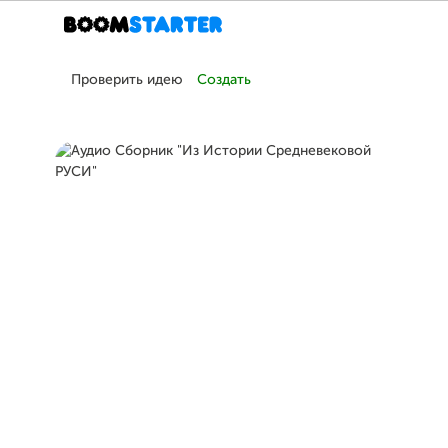
Проверить идею
Создать