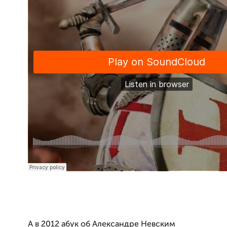
А в 2012 абук об Александре Невским