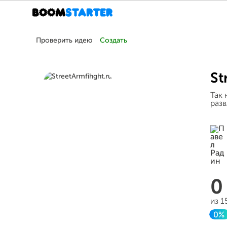
Проверить идею
Создать
St
Так 
разв
из 1
0%
За