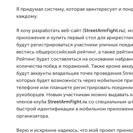
Я придумал систему, которая заинтересует и пон
каждому.
Я хочу разработать веб-сайт (
StreetArmFight.ru
), 
приложение и купить первый стол для армрестлин
будут регистрироваться участники уличных поеди
вестись общероссийский рейтинг, а также рейтин
Рейтинг будет составляться на основании набран
количества побед и поражений. Также кроме акка
будут аккаунты владельцев точек проведения Stree
которых будет возможность через мобильное пр
телефоне или планшете регистрировать поединк
рукоборцев. Новым участникам можно выдавать к
членов клуба
StreetArmFight.ru
со специальным ш
быстрой идентификации в мобильном приложен
организатора.
Верю и искренне надеюсь, что мой проект прине