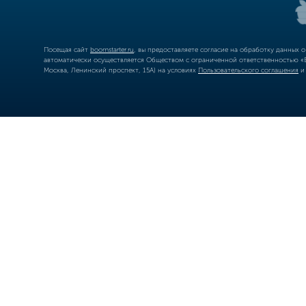
Посещая сайт
boomstarter.ru
, вы предоставляете согласие на обработку данных 
автоматически осуществляется Обществом с ограниченной ответственностью «Б
Москва, Ленинский проспект, 15А) на условиях
Пользовательского соглашения