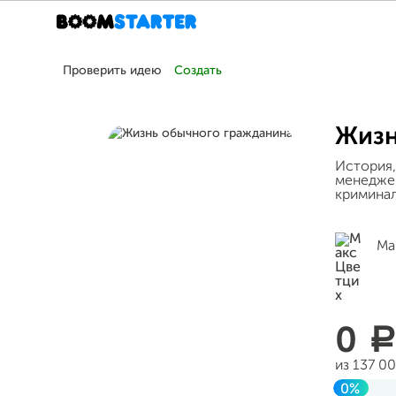
Проверить идею
Создать
Жизн
История,
менеджер
криминал
Ма
0
a
из 137 0
0%