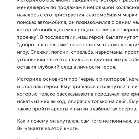
История об обычном гражданине, который работ
менеджером по продажам в небольшой колбасно
началось с его пристрастия к автомобилям марки
поисках автомобиля, он познакомился с одним че
который пообещал ему продать отличную "черне
троечку". В последствии, наш герой, был втянут э
"доброжелательным" персонажем в сложную кр
игру. Слежки, погони, стрельба, наркоманы, прост
уголовники - все это слилось в единый вихрь соб
оставил глубокий след в личности героя.
История в основном про "черных риэлторов", кем
и стал наш герой. Ему пришлось столкнуться с си
которые только рассказывают в передачах про кр
искать из них выход, опираясь только на себя. Ем
также пройти аресты и пытки в кабинетах оперов.
Как и почему он впутался, сам того не понимая, в
Вы узнаете из этой книги.