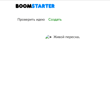
Проверить идею
Создать