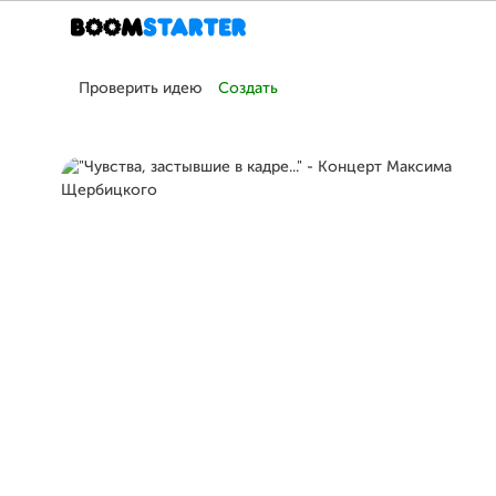
Проверить идею
Создать