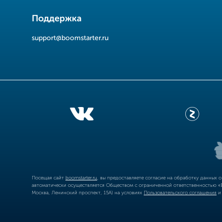
Поддержка
support@boomstarter.ru
Посещая сайт
boomstarter.ru
, вы предоставляете согласие на обработку данных 
автоматически осуществляется Обществом с ограниченной ответственностью «Б
Москва, Ленинский проспект, 15А) на условиях
Пользовательского соглашения