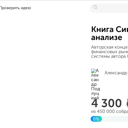
Проверить идею
Книга Си
анализе
Авторская концеп
финансовых рынк
системы автора 
Александр
4 300
из 450 000 собр
0%
Завершен 15 сен