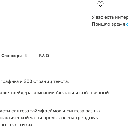
У вас есть инте
Пришло время
с
Спонсоры
5
F.A.Q
 графика и 200 страниц текста.
коле трейдера компании Альпари и собственной
ласти синтеза таймфреймов и синтеза разных
практической части представлена трендовая
оротных точках.