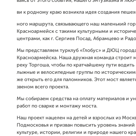
ваясь от этого события, нашего энтузиазма и люб-
ви к родному краю возникла идея создания пешех
ного маршрута, связывающего наш маленький го
Красноармейск с такими культурными и историч
центрами, как г. Сергиев Посад, Абрамцево и Рад
Мы представляем турклуб «Глобус» и ДЮЦ город
Красноармейска. Наша дружная команда строит м
реку Торгоша, чтобы по кратчайшему пути водить
лыжные и велосипедные группы по историческим 
же открыть его для паломников. Этот мост являе
звеном всего проекта.
Мы собираем средства на оплату материалов и у
работ по сварке и монтажу моста.
Наш проект нацелен на детей и взрослых из Моск
Подмосковья и призван повысить уровень знаний
культуре, истории, религии и природе нашего кра