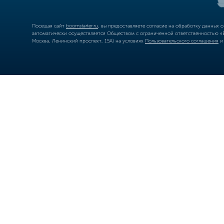
Посещая сайт
boomstarter.ru
, вы предоставляете согласие на обработку данных 
автоматически осуществляется Обществом с ограниченной ответственностью «Б
Москва, Ленинский проспект, 15А) на условиях
Пользовательского соглашения