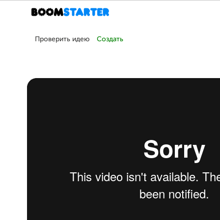
Проверить идею
Создать