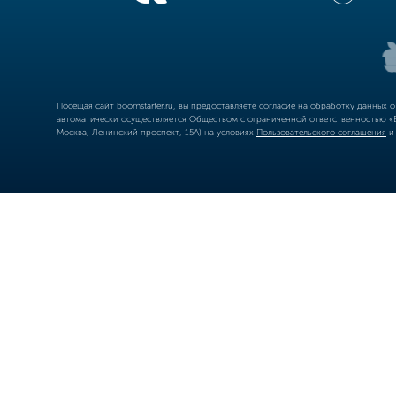
Посещая сайт
boomstarter.ru
, вы предоставляете согласие на обработку данных 
автоматически осуществляется Обществом с ограниченной ответственностью «Б
Москва, Ленинский проспект, 15А) на условиях
Пользовательского соглашения