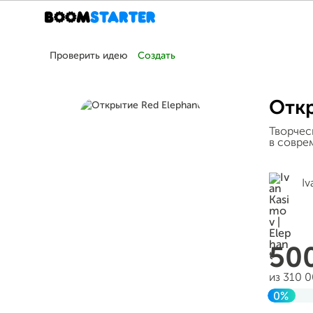
Проверить идею
Создать
Откр
Творчес
в совре
Iv
50
из 310 
0%
Заверш