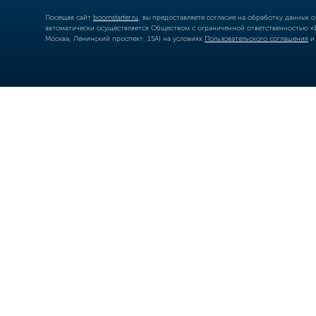
Посещая сайт
boomstarter.ru
, вы предоставляете согласие на обработку данных 
автоматически осуществляется Обществом с ограниченной ответственностью «Б
Москва, Ленинский проспект, 15А) на условиях
Пользовательского соглашения