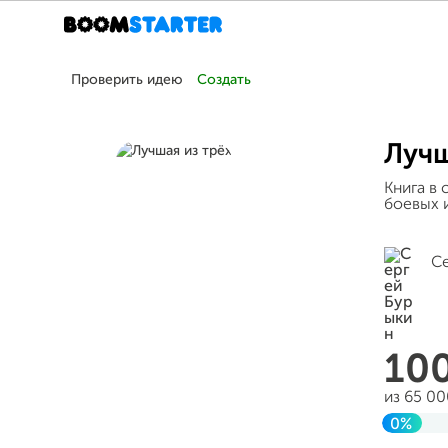
Проверить идею
Создать
Лучш
Книга в
боевых 
С
10
из 65 0
0%
Заверш