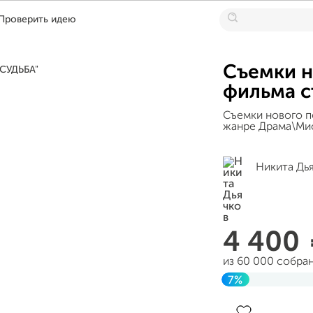
Проверить идею
Съемки 
фильма с
Съемки нового п
жанре Драма\Мис
Никита Дь
4 400
из 60 000 собра
7%
Завершен 24 ию