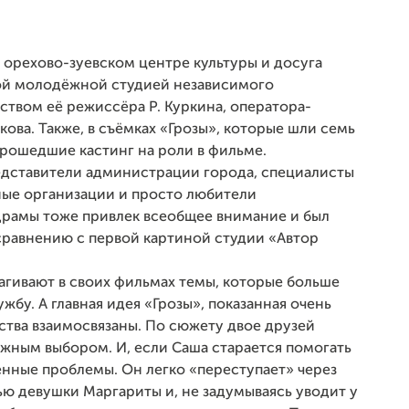
 орехово-зуевском центре культуры и досуга
ной молодёжной студией независимого
твом её режиссёра Р. Куркина, оператора-
кова. Также, в съёмках «Грозы», которые шли семь
прошедшие кастинг на роли в фильме.
едставители администрации города, специалисты
ые организации и просто любители
драмы тоже привлек всеобщее внимание и был
равнению с первой картиной студии «Автор
агивают в своих фильмах темы, которые больше
бу. А главная идея «Грозы», показанная очень
вства взаимосвязаны. По сюжету двое друзей
жным выбором. И, если Саша старается помогать
енные проблемы. Он легко «переступает» через
ью девушки Маргариты и, не задумываясь уводит у