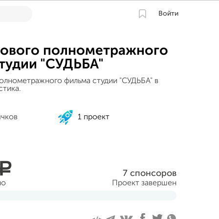
Войти
нового полнометражного
тудии "СУДЬБА"
олнометражного фильма студии "СУДЬБА" в
тика.
ячков
1 проект
a
7 спонсоров
но
Проект завершен
ня 2013