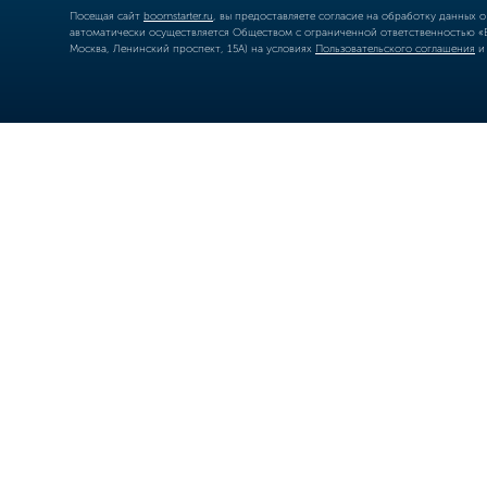
Посещая сайт
boomstarter.ru
, вы предоставляете согласие на обработку данных 
автоматически осуществляется Обществом с ограниченной ответственностью «Б
Москва, Ленинский проспект, 15А) на условиях
Пользовательского соглашения