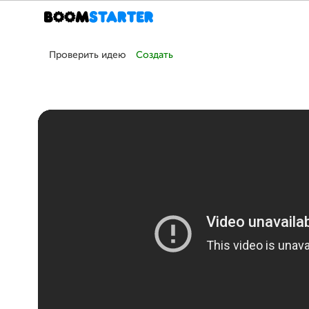
Проверить идею
Создать