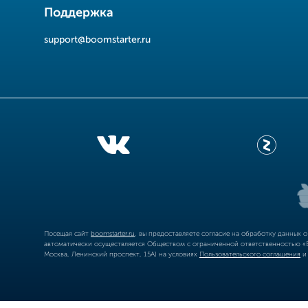
Поддержка
support@boomstarter.ru
Посещая сайт
boomstarter.ru
, вы предоставляете согласие на обработку данных 
автоматически осуществляется Обществом с ограниченной ответственностью «Б
Москва, Ленинский проспект, 15А) на условиях
Пользовательского соглашения