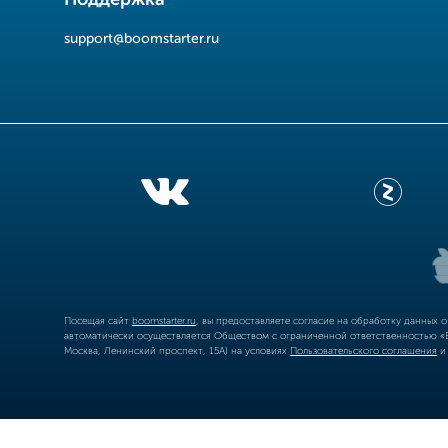
Поддержка
support@boomstarter.ru
Посещая сайт
boomstarter.ru
, вы предоставляете согласие на обработку данных 
автоматически осуществляется Обществом с ограниченной ответственностью «Б
Москва, Ленинский проспект, 15А) на условиях
Пользовательского соглашения