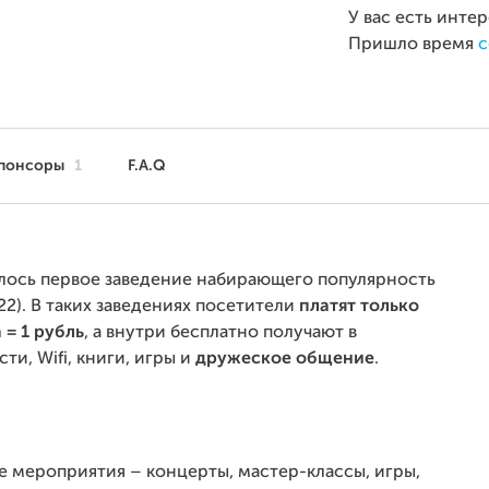
У вас есть инте
Пришло время
с
понсоры
1
F.A.Q
ылось первое заведение набирающего популярность
22). В таких заведениях посетители
платят только
 = 1 рубль
, а внутри бесплатно получают в
ти, Wifi, книги, игры и
дружеское общение
.
 мероприятия – концерты, мастер-классы, игры,