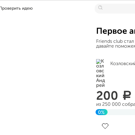
Проверить идею
Первое а
Friends club ста
давайте поможем
Козловски
200
a
из 250 000 собр
0%
Завершен 02 ок