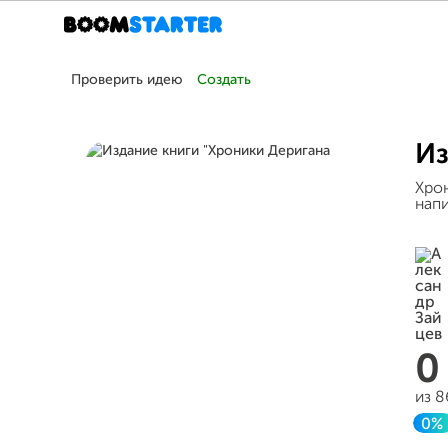
Проверить идею
Создать
Из
Хрон
напи
из 8
0%
За