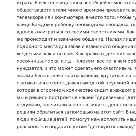
играть. В век телевидения и всеобщей компьютер
общества дети стали много времени проводить в
телевизора или компьютера, вместо того, чтобы г
улице.Каждому ребенку необходима площадка, гд
вдоволь наиграться со своими сверстниками. Как 
же происходит и взаимное общение. Нельзя лиша
подобного места для забав и взаимного общения 
же детьми, как и он сам. Как правило, детские кач
песочницы, горка, и.т.д – словом, все то, в чем ре
нуждается, и что может сделать его счастливым.
часами бегать , качаться на качелях, крутиться на 
скатываться с горок, давая выход той неуемной э
которая в огромном количестве сидит в каждом р
мы и решили построить в нашей "деревеньки" дет
подумали, посчитали и прослезились, денег не хва
решили обратиться за помощью на этот сайт! В на
люди любящие детей, помогут нам воплотить наш
реальность и подарить детям "детскую пложадку"!