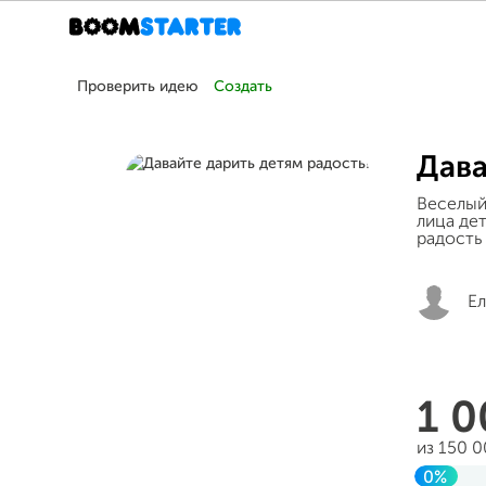
Проверить идею
Создать
Дава
Веселый
лица де
радость 
Е
1 
из 150 
0%