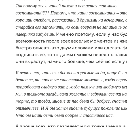
Так почему же в нашей памяти остается так мало
воспоминаний??? Потому, что наши воспоминания – это
хороший анекдот, рассказанный друзьями на вечеринке, с
старайся его запомнить, но если вовремя не запишешь о
наверняка забудешь.
Именно поэтому, если у нас бу
возможность после всех веселых моментов из жи
быстро описать это двумя словами или сделать 
подписать её, то тогда мы сможем передать наши
они вырастут, намного больше, чем сейчас есть у 
Я верю в то, что если бы мы – взрослые люди, чаще бы в
детстве, те простые счастливые моменты, когда первы
попробовали сладкую вату, когда нам купили любимую иг
мы, в темноте загадывали желание и задували свечки н
торте, то тогда, многие из нас были бы добрее, счастл
отзывчивее. И Я бы хотел видеть будущее поколение им
Что бы наши дети были добрее и счастливее нас.
Я прошу всех, кто разделяет мою точку зрения, в