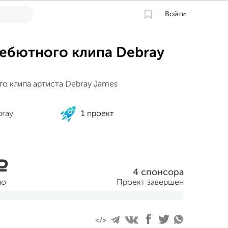
Войти
ебютного клипа Debray
о клипа артиста Debray James
bray
1 проект
a
4 спонсора
но
Проект завершен
ня 2013