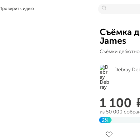
Проверить идею
Съёмка д
James
Съёмки дебютног
Debray De
1 100
из 50 000 собра
2%
Завершен 19 ию