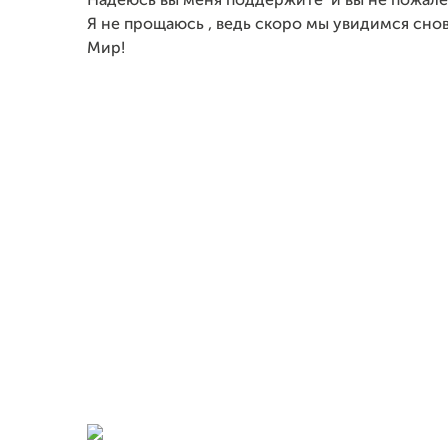
Надеюсь вы меня поддержите и вы не пожале
Я не прощаюсь , ведь скоро мы увидимся снов
Мир!