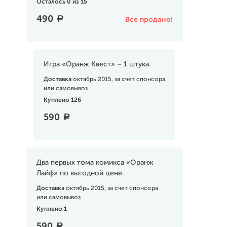
Осталось 0 из 15
490
a
Все продано!
Игра «Оранж Квест» – 1 штука.
Доставка
октябрь 2015, за счет спонсора
или самовывоз
Куплено 126
590
a
Два первых тома комикса «Оранж
Лайф» по выгодной цене.
Доставка
октябрь 2015, за счет спонсора
или самовывоз
Куплено 1
590
a