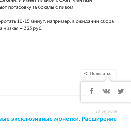
рдекели) и имеет пивной сюжет. Фэнтези
ют потасовку за бокалы с пивом!
оротать 10-15 минут, например, в ожидании сбора
 низкая – 333 руб.
Поделиться
20 октября
рвые эксклюзивные монетки. Расширение