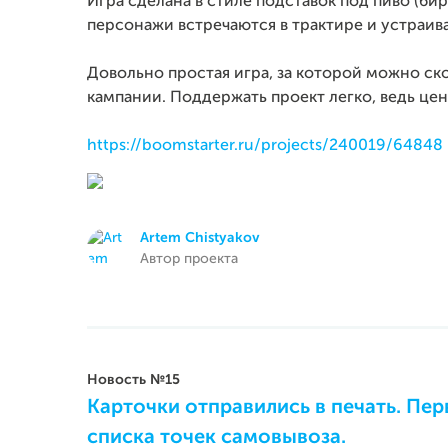
Игра сделана в стиле подставок под пиво (би
персонажи встречаются в трактире и устраива
Довольно простая игра, за которой можно ск
кампании. Поддержать проект легко, ведь цена
https://boomstarter.ru/projects/240019/64848
Artem Chistyakov
Автор проекта
Новость №15
Карточки отправились в печать. Пе
списка точек самовывоза.