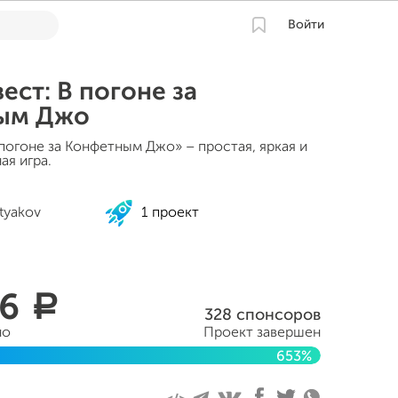
Войти
ест: В погоне за
ым Джо
погоне за Конфетным Джо» – простая, яркая и
ая игра.
tyakov
1 проект
56
a
328 спонсоров
но
Проект завершен
653%
уста 2015