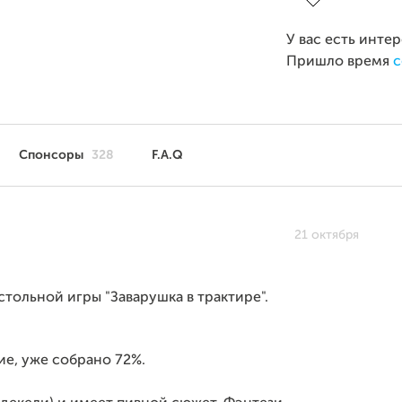
У вас есть инте
Пришло время
с
Спонсоры
328
F.A.Q
21 октября
.
стольной игры "Заварушка в трактире".
ие, уже собрано 72%.