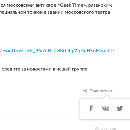
лся
московским актикафе «Geek Time», рязанским
специальной точкой в здании московского театра
:
7sVesoqUrnsfsedf_B6i7uHLZvlBrb4gMqHgNSoFQ/edit?
следите за новостями в нашей группе.
Поделиться
06 октября