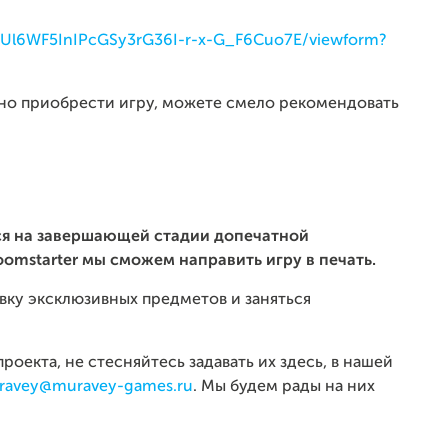
4Ul6WF5InIPcGSy3rG36I-r-x-G_F6Cuo7E/viewform?
жно приобрести игру, можете смело рекомендовать
ся на завершающей стадии допечатной
oomstarter мы сможем направить игру в печать.
ку эксклюзивных предметов и заняться
роекта, не стесняйтесь задавать их здесь, в нашей
ravey@muravey-games.ru
. Мы будем рады на них