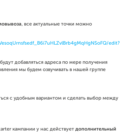
мовывоза
, все актуальные точки можно
7sVesoqUrnsfsedf_B6i7uHLZvlBrb4gMqHgNSoFQ/edit?
будут добавляться адреса по мере получения
вления мы будем озвучивать в нашей группе
ться с удобным вариантом и сделать выбор между
arter кампании у нас действует
дополнительный