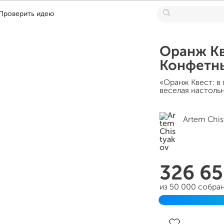
Проверить идею
Оранж Кв
Конфетн
«Оранж Квест: в 
веселая настольн
Artem Chis
326 6
из 50 000 собра
Завершен 31 авг