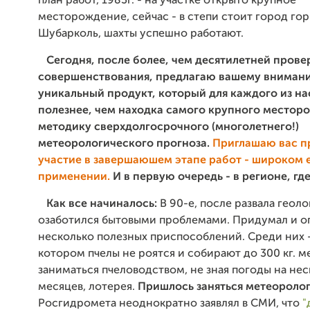
план работ, 1983г. - на участке открыто крупное
месторождение, сейчас - в степи стоит город го
Шубарколь, шахты успешно работают.
Сегодня, после более, чем десятилетней прове
совершенствования, предлагаю вашему вниман
уникальный продукт, который для каждого из на
полезнее, чем находка самого крупного местор
методику сверхдолгосрочного (многолетнего!)
метеорологического прогноза.
Приглашаю вас п
участие в завершаюшем этапе работ - широком 
применении.
И в первую очередь - в регионе, гд
Как все начиналось:
В 90-е, после развала геоло
озаботился бытовыми проблемами. Придумал и о
несколько полезных приспособлений. Среди них -
котором пчелы не роятся и собирают до 300 кг. ме
заниматься пчеловодством, не зная погоды на не
месяцев, лотерея.
Пришлось заняться метеороло
Росгидромета неоднократно заявлял в СМИ, что
"