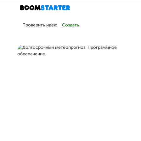
Проверить идею
Создать