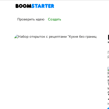
Проверить идею
Создать