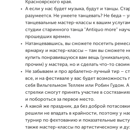
Красноярского края.
А если у нас будет музыка, будут и танцы. Ст
разумеется. Не умеете танцевать? Не беда – 
танцевальные мастер-классы к вашим услугам
студии старинного танца "Antiquo more" науч
прошедших времен.
Натанцевавшись, вы сможете посетить реме
ярмарку и мастер-классы – там вы сможете н
купить понравившуюся вам вещь (уникальную
прочим) у мастера, но и сделать что-то свои
Не забываем и про арбалетно-лучный тир – с
все, и на фестивале у вас будет возможность 
себя Вильгельмом Теллем или Робин Гудом. А
стрелки смогут принять участие в состязания
и побороться за первое место.
А какой же праздник, да без доброй потасовк
решили не впадать в крайности, поэтому у на
турнир по фехтованию и показательные высту
также мастер-классы по артистическому и д