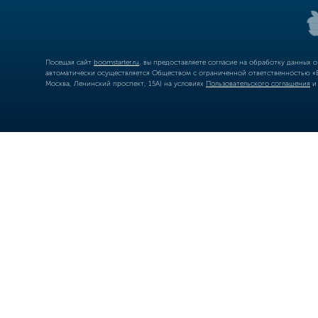
Посещая сайт
boomstarter.ru
, вы предоставляете согласие на обработку данных 
автоматически осуществляется Обществом с ограниченной ответственностью «Б
Москва, Ленинский проспект, 15А) на условиях
Пользовательского соглашения