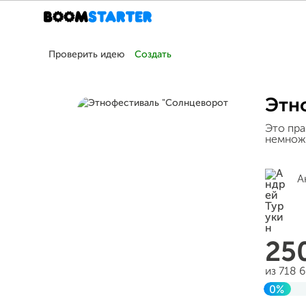
Проверить идею
Создать
Этн
Это пра
немножк
А
25
из 718 
0%
Завер