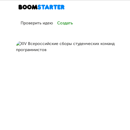
Проверить идею
Создать