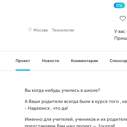
0%
Зав
Москва
Технологии
У вас
Приш
Проект
Новости
Комментарии
Спонсо
Вы когда нибудь учились в школе?
А Ваши родители всегда были в курсе того , ка
- Надеемся , что да!
Именно для учителей, учеников и их родителе
представляем Вам наш проект — Journal!