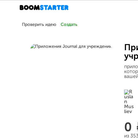
Проверить идею
Создать
Пр
уч
прило
котор
ваше
0
из 35