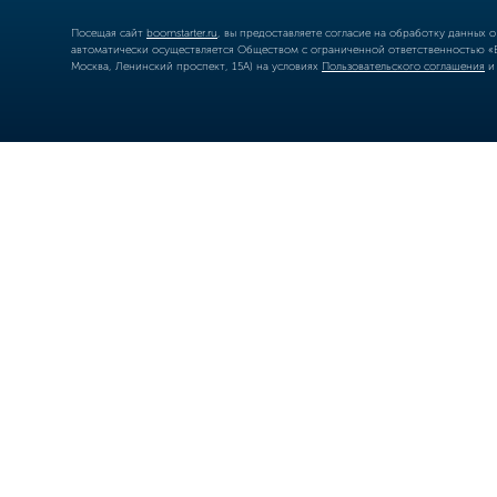
Посещая сайт
boomstarter.ru
, вы предоставляете согласие на обработку данных 
автоматически осуществляется Обществом с ограниченной ответственностью «Б
Москва, Ленинский проспект, 15А) на условиях
Пользовательского соглашения