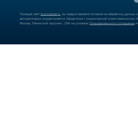
Посещая сайт
boomstarter.ru
, вы предоставляете согласие на обработку данных 
автоматически осуществляется Обществом с ограниченной ответственностью «Б
Москва, Ленинский проспект, 15А) на условиях
Пользовательского соглашения