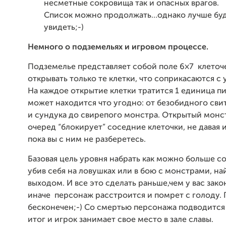
несметные сокровища так и опасных врагов.
Список можно продолжать…однако лучше буд
увидеть;-)
Немного о подземельях и игровом процессе.
Подземелье представляет собой поле 6×7 клеточ
открывать только те клетки, что соприкасаются с
На каждое открытие клетки тратится 1 единица пи
может находится что угодно: от безобидного сви
и сундука до свирепого монстра. Открытый монс
очеред “блокирует” соседние клеточки, не давая 
пока вы с ним не разберетесь.
Базовая цель уровня набрать как можно больше со
убив себя на ловушках или в бою с монстрами, най
выходом. И все это сделать раньше,чем у вас зако
иначе персонаж расстроится и помрет с голоду.
бесконечен;-) Со смертью персонажа подводится 
итог и игрок занимает свое место в зале славы.