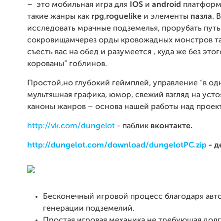
– это мобильная игра для
IOS
и
android
платформ
такие жанры как
rpg
,
roguelike
и элементы
пазла
. 
исследовать мрачные подземелья, прорубать путь
сокровищамчерез орды кровожадных монстров т
съесть вас на обед и разумеется , куда же без этог
корованы” гоблинов.
Простой,но глубокий геймплей, управление “в одн
мультяшная графика, юмор, свежий взгляд на уст
каноны жанров – основа нашей работы над проек
http://vk.com/dungelot
- паблик
вконтакте.
http://dungelot.com/download/dungelotPC.zip
- д
Бесконечный игровой процесс благодаря авт
генерации подземелий.
Простая игровая механика не требующая долг