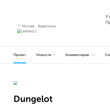
У 
П
Москва
Видеоигры
Проект
Новости
9
Комментарии
13
Сп
Dungelot