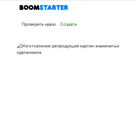
Проверить идею
Создать