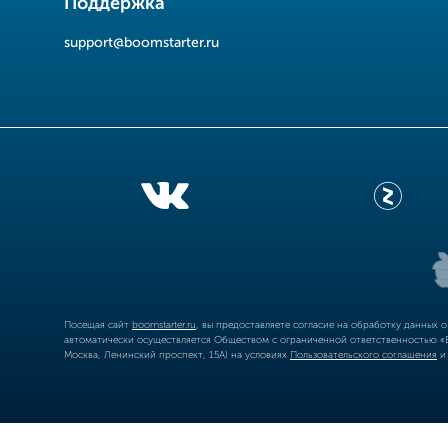
Поддержка
support@boomstarter.ru
Посещая сайт
boomstarter.ru
, вы предоставляете согласие на обработку данных 
автоматически осуществляется Обществом с ограниченной ответственностью «Б
Москва, Ленинский проспект, 15А) на условиях
Пользовательского соглашения