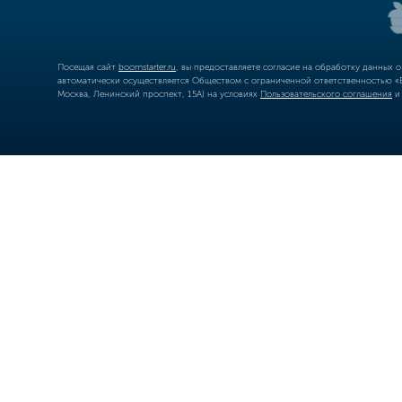
Посещая сайт
boomstarter.ru
, вы предоставляете согласие на обработку данных 
автоматически осуществляется Обществом с ограниченной ответственностью «Б
Москва, Ленинский проспект, 15А) на условиях
Пользовательского соглашения