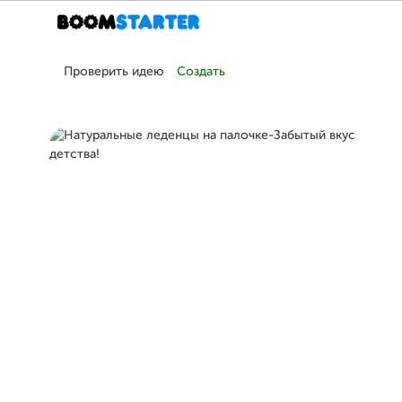
Проверить идею
Создать