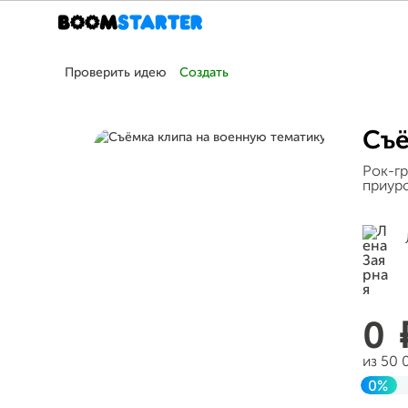
Проверить идею
Создать
Съё
Рок-гр
приур
0
из 50 
0%
Заве