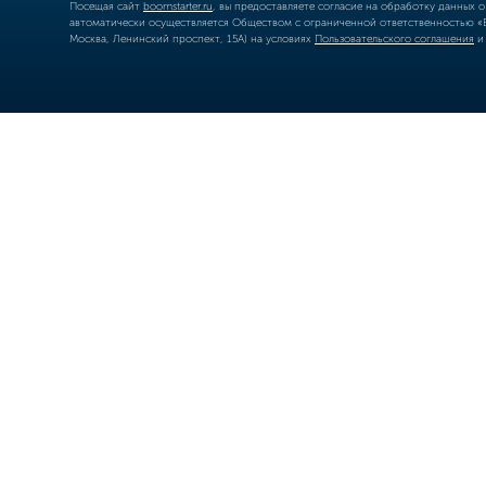
Посещая сайт
boomstarter.ru
, вы предоставляете согласие на обработку данных 
автоматически осуществляется Обществом с ограниченной ответственностью «Б
Москва, Ленинский проспект, 15А) на условиях
Пользовательского соглашения