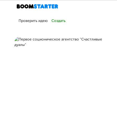
Проверить идею
Создать