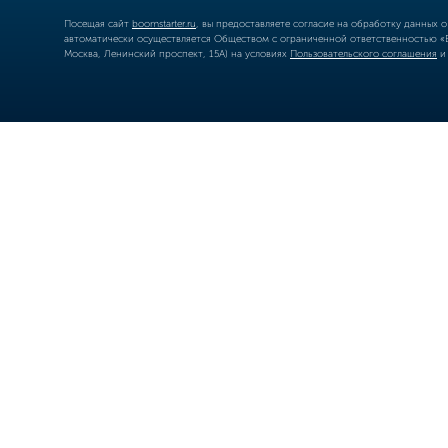
Посещая сайт
boomstarter.ru
, вы предоставляете согласие на обработку данных 
автоматически осуществляется Обществом с ограниченной ответственностью «Б
Москва, Ленинский проспект, 15А) на условиях
Пользовательского соглашения