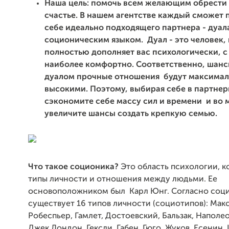
Наша цель: помочь всем желающим обрести
счастье. В нашем агентстве каждый сможет 
себе идеально подходящего партнера - дуал
соционическим языком.
Дуал - это человек,
полностью дополняет вас психологически, 
наиболее комфортно. Соответственно, шанс
дуалом прочные отношения будут максима
высокими. Поэтому, выбирая себе в партнер
сэкономите себе массу сил и времени и во 
увеличите
шансы создать крепкую семью.
Что такое соционика?
Это область психологии, к
типы личности и отношения между людьми. Ее
основоположником
был Карл Юнг. Согласно соц
существует 16 типов личности (социотипов):
Макс
Робеспьер, Гамлет, Достоевский, Бальзак, Наполео
Джек Лондон, Гексли, Габен, Гюго, Жуков, Есенин