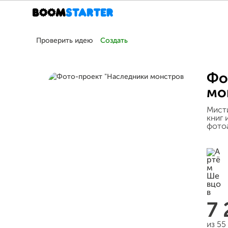
Проверить идею
Создать
Фо
мо
Мисти
книг 
фотоа
7
из 55