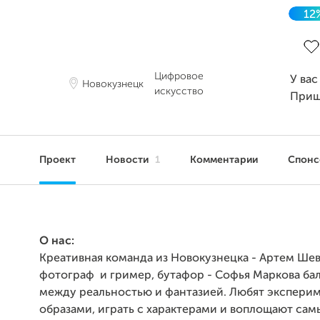
12
Зав
Цифровое
У вас
Новокузнецк
искусство
Приш
Проект
Новости
1
Комментарии
Спон
О нас:
Креативная команда из Новокузнецка - Артем Шев
фотограф и гример, бутафор - Софья Маркова ба
между реальностью и фантазией. Любят эксперим
образами, играть с характерами и воплощают са