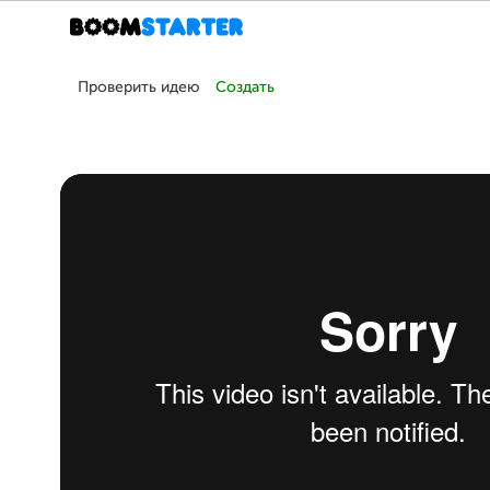
Проверить идею
Создать