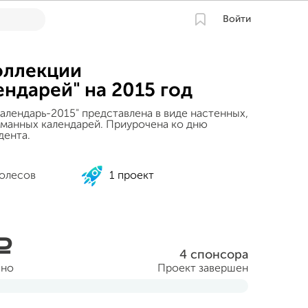
Войти
оллекции
ендарей" на 2015 год
алендарь-2015" представлена в виде настенных,
рманных календарей. Приурочена ко дню
дента.
олесов
1 проект
a
4 спонсора
ано
Проект завершен
ября 2014