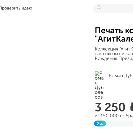
Проверить идею
Печать к
"АгитКал
Коллекция "АгитК
настольных и ка
Рождения Прези
Роман Дуб
3 250
из 150 000 собр
2%
Завершен 06 но