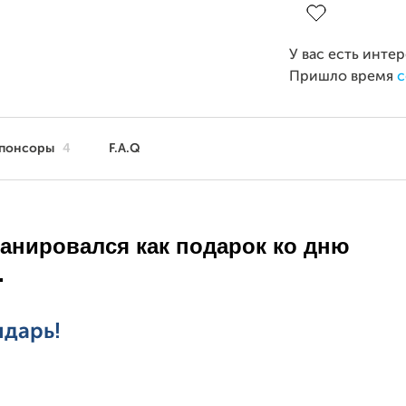
У вас есть инте
Пришло время
с
понсоры
4
F.A.Q
ланировался как подарок ко дню
.
ндарь!