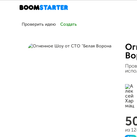
Проверить идею
Создать
Ог
Во
Пров
испо
5
из 1