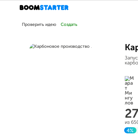
Проверить идею
Создать
Ка
Запус
карбо
2
из 65
4%
Зав