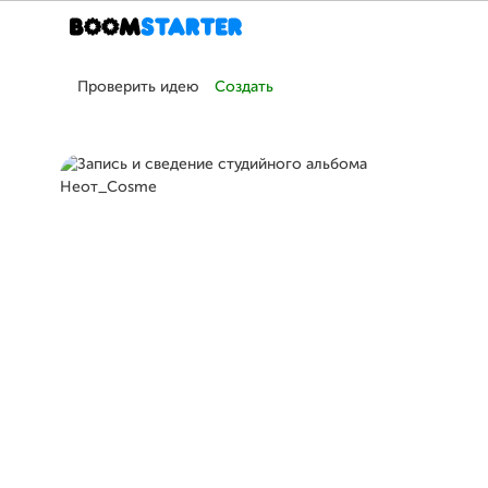
Проверить идею
Создать