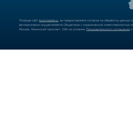
Посещая сайт
boomstarter.ru
, вы предоставляете согласие на обработку данных 
автоматически осуществляется Обществом с ограниченной ответственностью «Б
Москва, Ленинский проспект, 15А) на условиях
Пользовательского соглашения