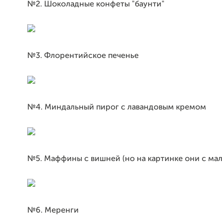
№2. Шоколадные конфеты "баунти"
№3. Флорентийское печенье
№4. Миндальный пирог с лавандовым кремом
№5. Маффины с вишней (но на картинке они с ма
№6. Меренги