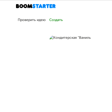
Проверить идею
Создать