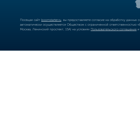
Посещая сайт
boomstarter.ru
, вы предоставляете согласие на обработку данных 
автоматически осуществляется Обществом с ограниченной ответственностью «Б
Москва, Ленинский проспект, 15А) на условиях
Пользовательского соглашения