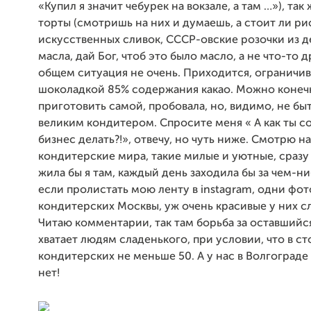
«Купил я значит чебурек на вокзале, а там …»), так
торты (смотришь на них и думаешь, а стоит ли ри
искусственных сливок, СССР-овские розочки из 
масла, дай Бог, чтоб это было масло, а не что-то д
общем ситуация не очень. Приходится, ограничив
шоколадкой 85% содержания какао. Можно конеч
приготовить самой, пробовала, но, видимо, не бы
великим кондитером. Спросите меня « А как ты с
бизнес делать?!», отвечу, но чуть ниже. Смотрю на
кондитерские мира, такие милые и уютные, сразу
жила бы я там, каждый день заходила бы за чем-н
если пролистать мою ленту в instagram, одни фот
кондитерских Москвы, уж очень красивые у них с
Читаю комментарии, так там борьба за оставшийся
хватает людям сладенького, при условии, что в с
кондитерских не меньше 50. А у нас в Волгограде
нет!