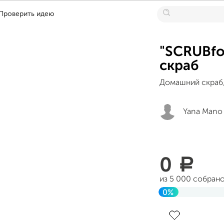
Проверить идею
"SCRUBfo
скраб
Домашний скраб, 
Yana Mano
0
a
из 5 000 собран
0%
Завершен 24 ап