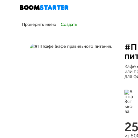
Проверить идею
Создать
#П
пи
Кафе 
или п
для ф
2
из 80