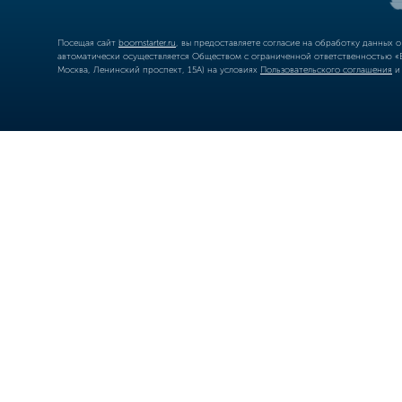
Посещая сайт
boomstarter.ru
, вы предоставляете согласие на обработку данных 
автоматически осуществляется Обществом с ограниченной ответственностью «Б
Москва, Ленинский проспект, 15А) на условиях
Пользовательского соглашения