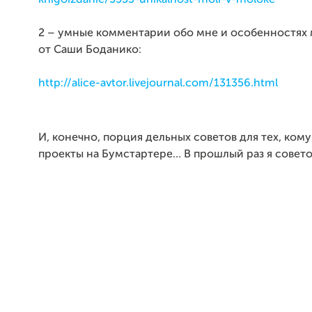
knigoizdanie/3555-unikalnost-moli-v-moloke
2 – умные комментарии обо мне и особенностях 
от Саши Боданико:
http://alice-avtor.livejournal.com/131356.html
И, конечно, порция дельных советов для тех, ком
проекты на Бумстартере… В прошлый раз я совето