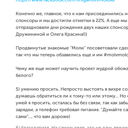
https://www.facebook.com/KnigaMolVMoloke
Конечно же, главное, что к нам присоединились 
спонсоры и мы достигли отметки в 22%. А еще мы
отпраздновали дни рождения двух наших спонсо
Дружининой и Олега Красина!))
Продвинутые знакомые “Моли” посоветовали сдела
так что мы теперь обзавелись еще и им #molvmolo
Чему же еще может научить проект мудрой обож
белого?
5) умению просить. Непросто выстоять в вихре с
думаешь обратиться ли к тому-то или этому… Но 
умей я просить, осталась бы без связи, так как заб
зарядки, а телефон требовал питания. “Думайте с
сами”…, что вам дороже)