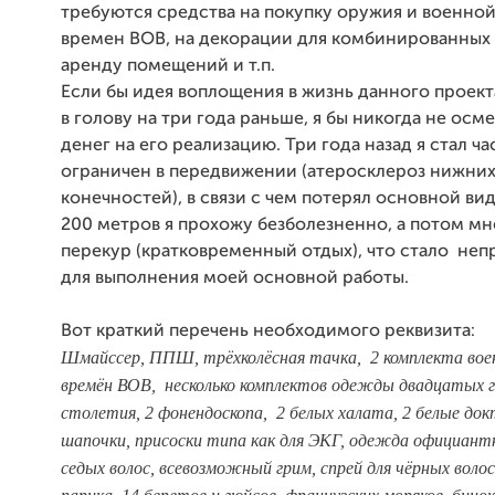
требуются средства на покупку оружия и военно
времен ВОВ, на декорации для комбинированных 
аренду помещений и т.п.
Если бы идея воплощения в жизнь данного проек
в голову на три года раньше, я бы никогда не осм
денег на его реализацию. Три года назад я стал ч
ограничен в передвижении (атеросклероз нижни
конечностей), в связи с чем потерял основной вид
200 метров я прохожу безболезненно, а потом м
перекур (кратковременный отдых), что стало н
для выполнения моей основной работы.
Вот краткий перечень необходимого реквизита:
Шмайссер, ППШ, трёхколёсная тачка, 2 комплекта во
времён ВОВ, несколько комплектов одежды двадцатых г
столетия, 2 фонендоскопа, 2 белых халата, 2 белые до
шапочки, присоски типа как для ЭКГ, одежда официантк
седых волос, всевозможный грим, спрей для чёрных волос