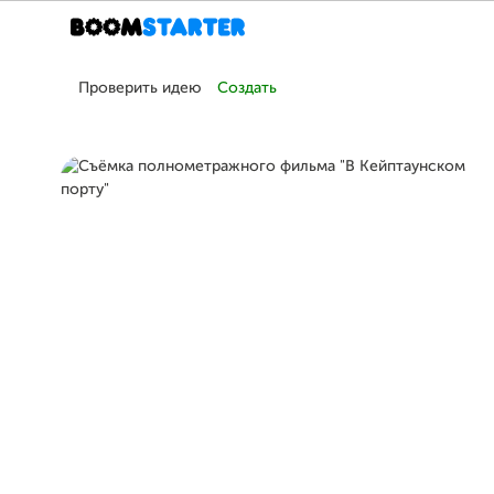
Проверить идею
Создать