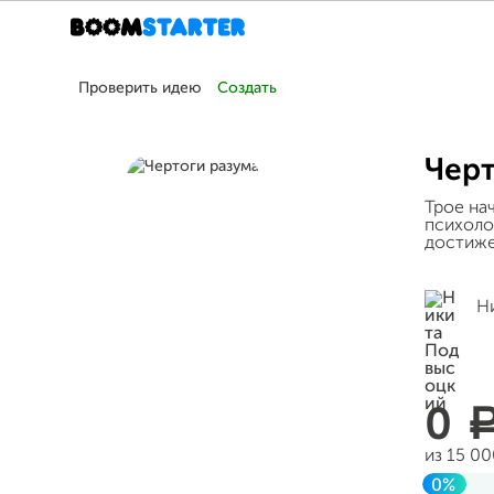
Проверить идею
Создать
Черт
Трое на
психоло
достиже
Н
0
из 15 0
0%