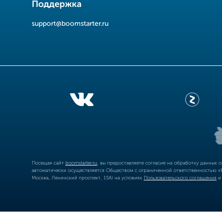
Поддержка
support@boomstarter.ru
Посещая сайт
boomstarter.ru
, вы предоставляете согласие на обработку данных 
автоматически осуществляется Обществом с ограниченной ответственностью «Б
Москва, Ленинский проспект, 15А) на условиях
Пользовательского соглашения