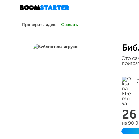
Проверить идею
Создать
Биб
Это са
поигра
26
из 90 
Завер