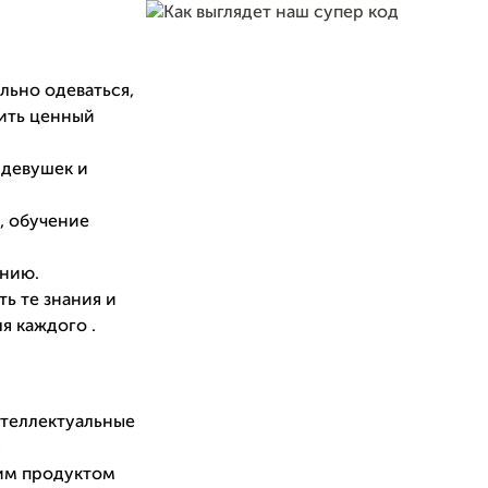
льно одеваться,
чить ценный
 девушек и
, обучение
анию.
ь те знания и
я каждого .
нтеллектуальные
,
им продуктом