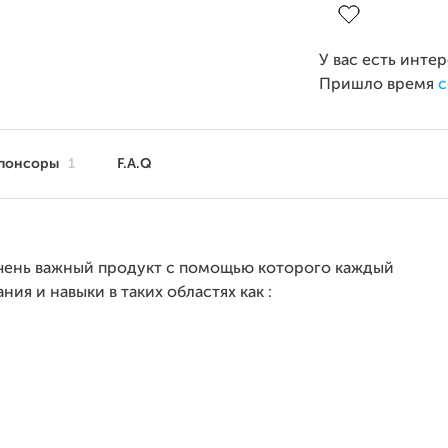
У вас есть инте
Пришло время
с
понсоры
1
F.A.Q
очень важный продукт с помощью которого каждый
ия и навыки в таких областях как :