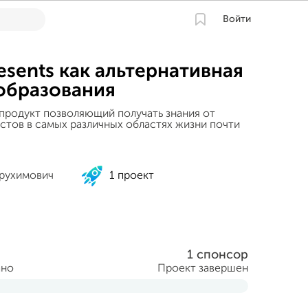
Войти
esents как альтернативная
образования
родукт позволяющий получать знания от
стов в самых различных областях жизни почти
рухимович
1 проект
1 спонсор
ано
Проект завершен
аря 2015